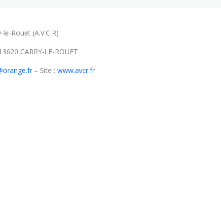
-le-Rouet (A.V.C.R)
 ; 13620 CARRY-LE-ROUET
@orange.fr
– Site :
www.avcr.fr