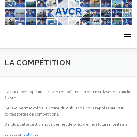
Aller
au
contenu
Menu
ACCUEIL
L’ASSOCIATION
ACTIVITÉS DU CLUB
LA COMPÉTITION
STAGE
L’ÉQUIPE
LA COMPÉTITION
L’AVCR développe une activité compétition en optimist, laser et planche
à voile.
REGATES
ALBUMS PHOTO
Celle-ci permet d’être la vitrine du club, et de nous représenter sur
toutes sortes de compétitions.
De plus, cette section nous permet de préparer nos futurs moniteurs.
PLANNING DES COURS
REVUES DE PRESSE
La section
optimist