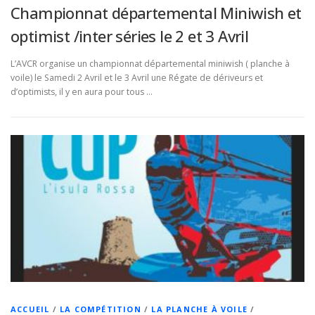
Championnat départemental Miniwish et
optimist /inter séries le 2 et 3 Avril
L’AVCR organise un championnat départemental miniwish ( planche à
voile) le Samedi 2 Avril et le 3 Avril une Régate de dériveurs et
d’optimists, il y en aura pour tous …
ACCUEIL
/
LA COMPÉTITION
/
LA PLANCHE À VOILE
/