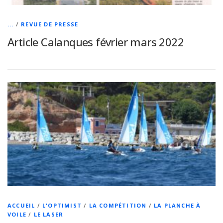
...
/
REVUE DE PRESSE
Article Calanques février mars 2022
ACCUEIL
/
L'OPTIMIST
/
LA COMPÉTITION
/
LA PLANCHE À
VOILE
/
LE LASER