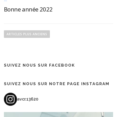
Bonne année 2022
N
a
ARTICLES PLUS ANCIENS
v
i
g
a
SUIVEZ NOUS SUR FACEBOOK
t
i
o
SUIVEZ NOUS SUR NOTRE PAGE INSTAGRAM
n
d
avcr.13620
e
s
a