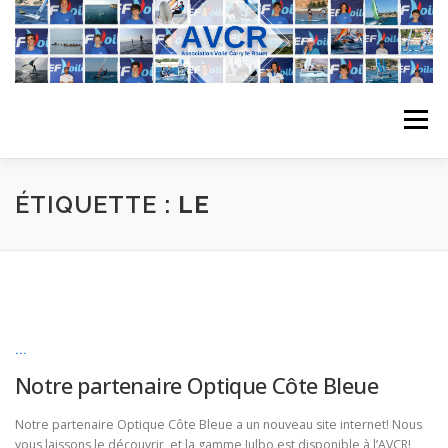
Aller
au
contenu
Menu
ACCUEIL
L’ASSOCIATION
ACTIVITÉS DU CLUB
ÉTIQUETTE :
LE
STAGE
L’ÉQUIPE
LA COMPÉTITION
REGATES
ALBUMS PHOTO
...
Notre partenaire Optique Côte Bleue
PLANNING DES COURS
REVUES DE PRESSE
Notre partenaire Optique Côte Bleue a un nouveau site internet! Nous
vous laissons le découvrir, et la gamme Julbo est disponible à l’AVCR!