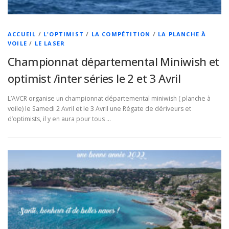
ACCUEIL
/
L'OPTIMIST
/
LA COMPÉTITION
/
LA PLANCHE À
VOILE
/
LE LASER
Championnat départemental Miniwish et
optimist /inter séries le 2 et 3 Avril
L’AVCR organise un championnat départemental miniwish ( planche à
voile) le Samedi 2 Avril et le 3 Avril une Régate de dériveurs et
d’optimists, il y en aura pour tous …