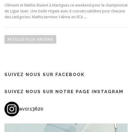
Clément et Mathis étaient à Martigues ce weekend pour le championnat
de Ligue laser. Une belle régate avec 6 courses validées pour chacune
des catégories. Mathis termine 14ème en IlCA …
N
a
ARTICLES PLUS ANCIENS
v
i
g
a
SUIVEZ NOUS SUR FACEBOOK
t
i
o
SUIVEZ NOUS SUR NOTRE PAGE INSTAGRAM
n
d
avcr.13620
e
s
a