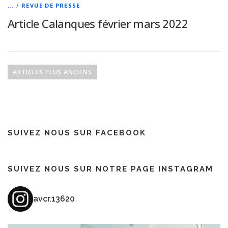
...
/
REVUE DE PRESSE
Article Calanques février mars 2022
N
a
ARTICLES PLUS ANCIENS
v
i
g
a
SUIVEZ NOUS SUR FACEBOOK
t
i
o
SUIVEZ NOUS SUR NOTRE PAGE INSTAGRAM
n
d
avcr.13620
e
s