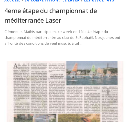
ACCUEIL
/
LA COMPÉTITION
/
LE LASER
/
LES RÉSULTATS
4eme étape du championnat de
méditerranée Laser
Clément et Mathis participaient ce week-end à la 4e étape du
championnat de méditerranée au club de St Raphaël. Nos jeunes ont
affronté des conditions de vent musclé, à tel …