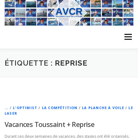
Aller
au
contenu
Menu
ACCUEIL
L’ASSOCIATION
ACTIVITÉS DU CLUB
ÉTIQUETTE :
REPRISE
STAGE
L’ÉQUIPE
LA COMPÉTITION
REGATES
ALBUMS PHOTO
...
/
L'OPTIMIST
/
LA COMPÉTITION
/
LA PLANCHE À VOILE
/
LE
LASER
Vacances Toussaint + Reprise
PLANNING DES COURS
REVUES DE PRESSE
Durant ces deux semaines de vacances, des stages ont été organisés,