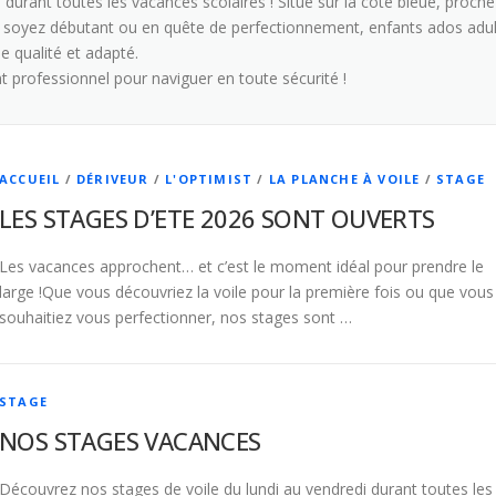
durant toutes les vacances scolaires ! Situé sur la côte bleue, proch
 soyez débutant ou en quête de perfectionnement, enfants ados adul
 qualité et adapté.
 professionnel pour naviguer en toute sécurité !
ACCUEIL
/
DÉRIVEUR
/
L'OPTIMIST
/
LA PLANCHE À VOILE
/
STAGE
LES STAGES D’ETE 2026 SONT OUVERTS
Les vacances approchent… et c’est le moment idéal pour prendre le
large !Que vous découvriez la voile pour la première fois ou que vous
souhaitiez vous perfectionner, nos stages sont …
STAGE
NOS STAGES VACANCES
Découvrez nos stages de voile du lundi au vendredi durant toutes les