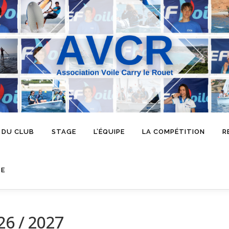
 DU CLUB
STAGE
L’ÉQUIPE
LA COMPÉTITION
R
SE
26 / 2027