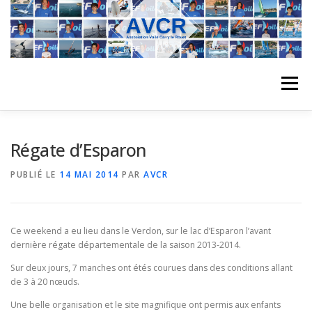
Aller
au
contenu
Menu
ACCUEIL
L’ASSOCIATION
ACTIVITÉS DU CLUB
Régate d’Esparon
PUBLIÉ LE
14 MAI 2014
PAR
AVCR
STAGE
L’ÉQUIPE
LA COMPÉTITION
Ce weekend a eu lieu dans le Verdon, sur le lac d’Esparon l’avant
REGATES
ALBUMS PHOTO
dernière régate départementale de la saison 2013-2014.
Sur deux jours, 7 manches ont étés courues dans des conditions allant
de 3 à 20 nœuds.
PLANNING DES COURS
REVUES DE PRESSE
Une belle organisation et le site magnifique ont permis aux enfants