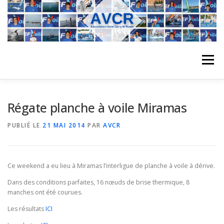
Aller
au
contenu
Menu
ACCUEIL
L’ASSOCIATION
ACTIVITÉS DU CLUB
Régate planche à voile Miramas
PUBLIÉ LE
21 MAI 2014
PAR
AVCR
STAGE
L’ÉQUIPE
LA COMPÉTITION
Ce weekend a eu lieu à Miramas l’interligue de planche à voile à dérive.
REGATES
ALBUMS PHOTO
Dans des conditions parfaites, 16 nœuds de brise thermique, 8
manches ont été courues.
Les résultats
ICI
PLANNING DES COURS
REVUES DE PRESSE