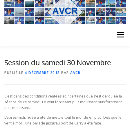
Aller
au
contenu
Menu
ACCUEIL
L’ASSOCIATION
ACTIVITÉS DU CLUB
Session du samedi 30 Novembre
PUBLIÉ LE
4 DÉCEMBRE 2013
PAR
AVCR
STAGE
L’ÉQUIPE
LA COMPÉTITION
C’est dans des conditions ventées et incertaines que s’est déroulée la
REGATES
ALBUMS PHOTO
séance de ce samedi. Le vent forcissant puis mollissant puis forcissant
puis mollissant…
L’après-midi, l’idée a été de mettre tout le monde en pico. Dès que le
PLANNING DES COURS
REVUES DE PRESSE
vent à molli, une ballade jusqu’au port de Carry a été faite.