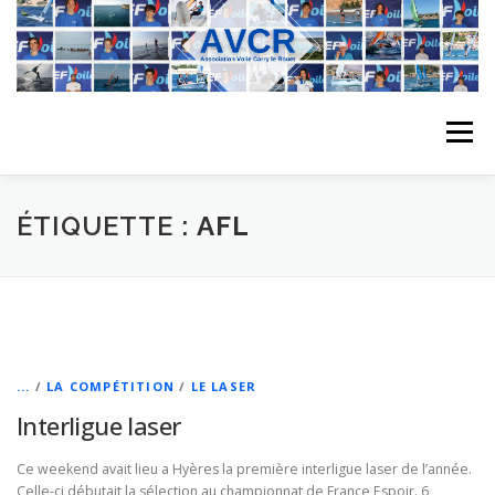
Aller
au
contenu
Menu
ACCUEIL
L’ASSOCIATION
ACTIVITÉS DU CLUB
ÉTIQUETTE :
AFL
STAGE
L’ÉQUIPE
LA COMPÉTITION
REGATES
ALBUMS PHOTO
...
/
LA COMPÉTITION
/
LE LASER
Interligue laser
PLANNING DES COURS
REVUES DE PRESSE
Ce weekend avait lieu a Hyères la première interligue laser de l’année.
Celle-ci débutait la sélection au championnat de France Espoir. 6