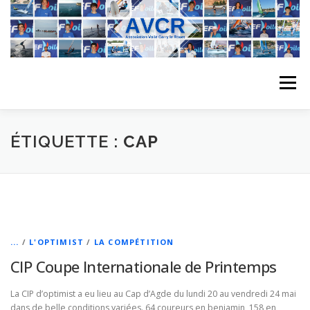
Aller
au
contenu
Menu
ACCUEIL
L’ASSOCIATION
ACTIVITÉS DU CLUB
ÉTIQUETTE :
CAP
STAGE
L’ÉQUIPE
LA COMPÉTITION
REGATES
ALBUMS PHOTO
...
/
L'OPTIMIST
/
LA COMPÉTITION
CIP Coupe Internationale de Printemps
PLANNING DES COURS
REVUES DE PRESSE
La CIP d’optimist a eu lieu au Cap d’Agde du lundi 20 au vendredi 24 mai
dans de belle conditions variées. 64 coureurs en benjamin, 158 en