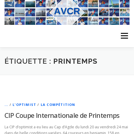
Aller
au
contenu
Menu
ACCUEIL
L’ASSOCIATION
ACTIVITÉS DU CLUB
ÉTIQUETTE :
PRINTEMPS
STAGE
L’ÉQUIPE
LA COMPÉTITION
REGATES
ALBUMS PHOTO
...
/
L'OPTIMIST
/
LA COMPÉTITION
CIP Coupe Internationale de Printemps
PLANNING DES COURS
REVUES DE PRESSE
La CIP d’optimist a eu lieu au Cap d’Agde du lundi 20 au vendredi 24 mai
dans de belle conditions variées. 64 coureurs en benjamin, 158 en