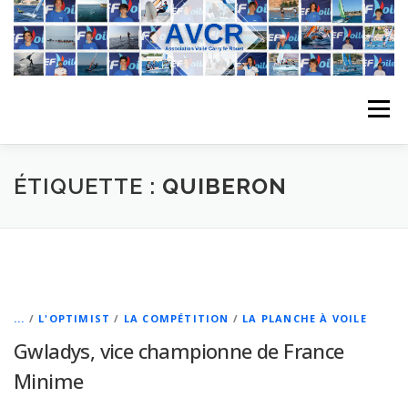
Aller
au
contenu
Menu
ACCUEIL
L’ASSOCIATION
ACTIVITÉS DU CLUB
ÉTIQUETTE :
QUIBERON
STAGE
L’ÉQUIPE
LA COMPÉTITION
REGATES
ALBUMS PHOTO
...
/
L'OPTIMIST
/
LA COMPÉTITION
/
LA PLANCHE À VOILE
Gwladys, vice championne de France
Minime
PLANNING DES COURS
REVUES DE PRESSE