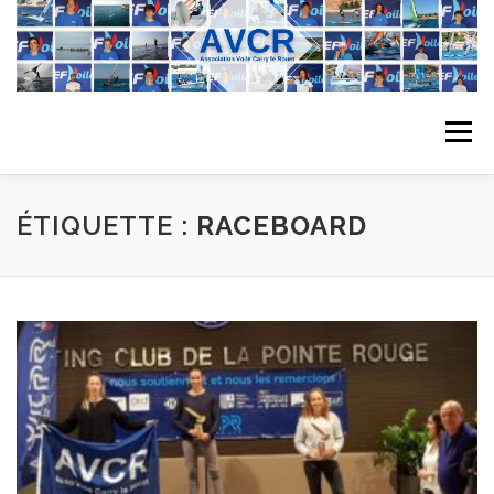
Aller
au
contenu
Menu
ACCUEIL
L’ASSOCIATION
ACTIVITÉS DU CLUB
ÉTIQUETTE :
RACEBOARD
STAGE
L’ÉQUIPE
LA COMPÉTITION
REGATES
ALBUMS PHOTO
PLANNING DES COURS
REVUES DE PRESSE