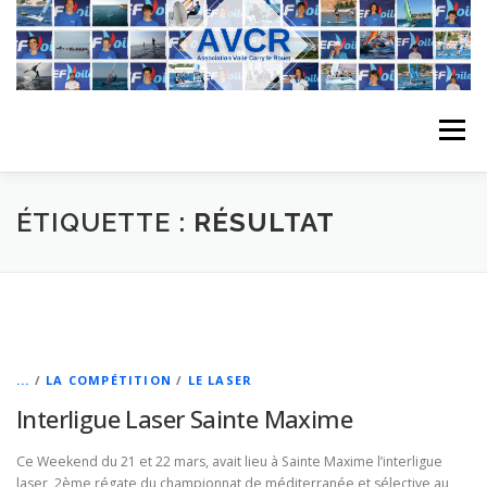
Aller
au
contenu
Menu
ACCUEIL
L’ASSOCIATION
ACTIVITÉS DU CLUB
ÉTIQUETTE :
RÉSULTAT
STAGE
L’ÉQUIPE
LA COMPÉTITION
REGATES
ALBUMS PHOTO
...
/
LA COMPÉTITION
/
LE LASER
Interligue Laser Sainte Maxime
PLANNING DES COURS
REVUES DE PRESSE
Ce Weekend du 21 et 22 mars, avait lieu à Sainte Maxime l’interligue
laser, 2ème régate du championnat de méditerranée et sélective au