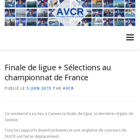
Aller
au
contenu
Menu
ACCUEIL
L’ASSOCIATION
ACTIVITÉS DU CLUB
Finale de ligue + Sélections au
championnat de France
STAGE
L’ÉQUIPE
LA COMPÉTITION
PUBLIÉ LE
5 JUIN 2015
PAR
AVCR
REGATES
ALBUMS PHOTO
Ce weekend a eu lieu à Cannes la finale de ligue, la dernière régate de
l’année.
Tous les supports étaient présents et une vingtaine de coureurs de
PLANNING DES COURS
REVUES DE PRESSE
l’AVCR ont fait le déplacement.