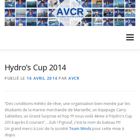
Aller
au
contenu
Menu
ACCUEIL
L’ASSOCIATION
ACTIVITÉS DU CLUB
Hydro’s Cup 2014
PUBLIÉ LE
16 AVRIL 2014
PAR
AVCR
STAGE
L’ÉQUIPE
LA COMPÉTITION
“Des conditions météo de rêve, une organisation bien menée par les
REGATES
ALBUMS PHOTO
étudiants de la marine marchande de Marseille, un équipage Carry
Sablettes, un Grand Surprise et hop !!!! nous voilà 4ème à l’Hydro’s Cup
2014 après 6 courses”…..Euh ! Pignouf, c’est le nom du bateau !!!!!
Un grand merci à Loïc de la société
Team Winds
pour cette mise à
PLANNING DES COURS
REVUES DE PRESSE
dispo.