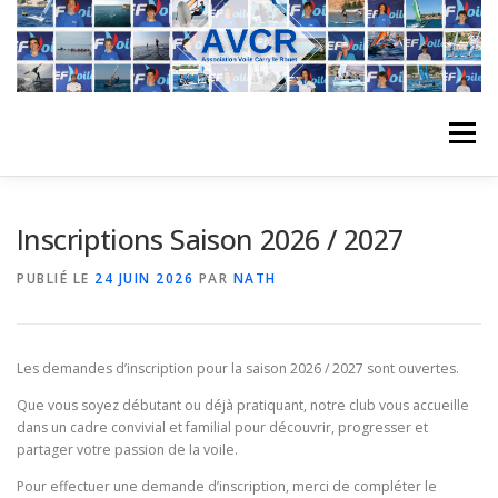
Aller
au
contenu
Menu
ACCUEIL
L’ASSOCIATION
ACTIVITÉS DU CLUB
Inscriptions Saison 2026 / 2027
PUBLIÉ LE
24 JUIN 2026
PAR
NATH
STAGE
L’ÉQUIPE
LA COMPÉTITION
Les demandes d’inscription pour la saison 2026 / 2027 sont ouvertes.
REGATES
ALBUMS PHOTO
Que vous soyez débutant ou déjà pratiquant, notre club vous accueille
dans un cadre convivial et familial pour découvrir, progresser et
partager votre passion de la voile.
PLANNING DES COURS
REVUES DE PRESSE
Pour effectuer une demande d’inscription, merci de compléter le