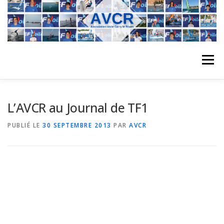
Aller
au
contenu
Menu
ACCUEIL
L’ASSOCIATION
ACTIVITÉS DU CLUB
L’AVCR au Journal de TF1
PUBLIÉ LE
30 SEPTEMBRE 2013
PAR
AVCR
STAGE
L’ÉQUIPE
LA COMPÉTITION
REGATES
ALBUMS PHOTO
PLANNING DES COURS
REVUES DE PRESSE