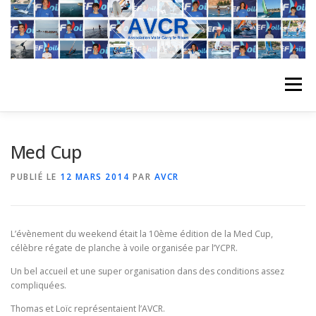
Aller
au
contenu
Menu
ACCUEIL
L’ASSOCIATION
ACTIVITÉS DU CLUB
Med Cup
PUBLIÉ LE
12 MARS 2014
PAR
AVCR
STAGE
L’ÉQUIPE
LA COMPÉTITION
L’évènement du weekend était la 10ème édition de la Med Cup,
REGATES
ALBUMS PHOTO
célèbre régate de planche à voile organisée par l’YCPR.
Un bel accueil et une super organisation dans des conditions assez
compliquées.
PLANNING DES COURS
REVUES DE PRESSE
Thomas et Loïc représentaient l’AVCR.