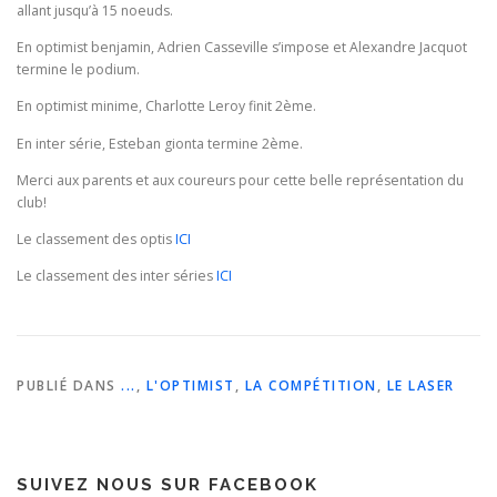
allant jusqu’à 15 noeuds.
En optimist benjamin, Adrien Casseville s’impose et Alexandre Jacquot
termine le podium.
En optimist minime, Charlotte Leroy finit 2ème.
En inter série, Esteban gionta termine 2ème.
Merci aux parents et aux coureurs pour cette belle représentation du
club!
Le classement des optis
ICI
Le classement des inter séries
ICI
PUBLIÉ DANS
...
,
L'OPTIMIST
,
LA COMPÉTITION
,
LE LASER
SUIVEZ NOUS SUR FACEBOOK