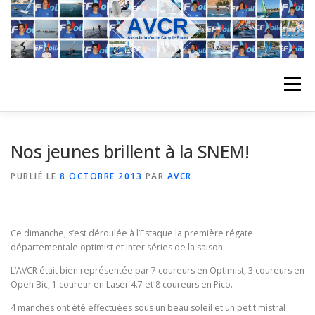
Aller
au
contenu
Menu
ACCUEIL
L’ASSOCIATION
ACTIVITÉS DU CLUB
Nos jeunes brillent à la SNEM!
PUBLIÉ LE
8 OCTOBRE 2013
PAR
AVCR
STAGE
L’ÉQUIPE
LA COMPÉTITION
Ce dimanche, s’est déroulée à l’Estaque la première régate
REGATES
ALBUMS PHOTO
départementale optimist et inter séries de la saison.
L’AVCR était bien représentée par 7 coureurs en Optimist, 3 coureurs en
Open Bic, 1 coureur en Laser 4.7 et 8 coureurs en Pico.
PLANNING DES COURS
REVUES DE PRESSE
4 manches ont été effectuées sous un beau soleil et un petit mistral