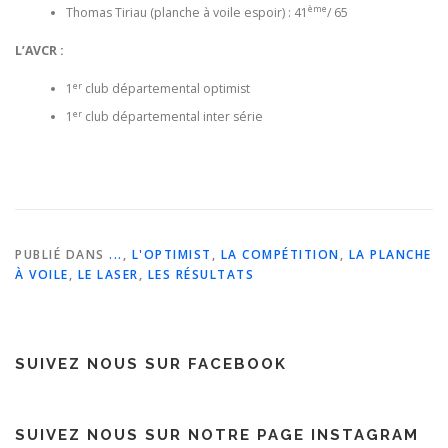
ème
Thomas Tiriau (planche à voile espoir) : 41
/ 65
L’AVCR :
er
1
club départemental optimist
er
1
club départemental inter série
PUBLIÉ DANS
...
,
L'OPTIMIST
,
LA COMPÉTITION
,
LA PLANCHE
À VOILE
,
LE LASER
,
LES RÉSULTATS
SUIVEZ NOUS SUR FACEBOOK
SUIVEZ NOUS SUR NOTRE PAGE INSTAGRAM