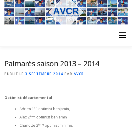
Aller
au
contenu
Menu
ACCUEIL
L’ASSOCIATION
ACTIVITÉS DU CLUB
Palmarès saison 2013 – 2014
PUBLIÉ LE
3 SEPTEMBRE 2014
PAR
AVCR
STAGE
L’ÉQUIPE
LA COMPÉTITION
Optimist départemental
REGATES
ALBUMS PHOTO
er
Adrien 1
optimist benjamin,
ème
Alex 2
optimist benjamin
PLANNING DES COURS
REVUES DE PRESSE
ème
Charlotte 2
optimist minime.