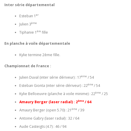
Inter série départemental
er
Esteban 1
ème
Julien 3
ère
Tiphanie 1
fille
En planche à voile départementale
Kylie termine 2ème fille.
Championnat de France :
ème
Julien Duval (inter série dériveur) : 17
/ 54
ème
Esteban Gionta (inter série dériveur) : 22
/ 54
ème
Kylie Belloeuvre (planche à voile minime) : 22
/ 25
ème
Amaury Berger (laser radial) : 2
/ 64
ème
Amaury Berger (open 5.70) : 21
/ 39
Antoine Gabry (laser radial) : 32 / 64
Aude Casteigts (4.7) : 46 / 94