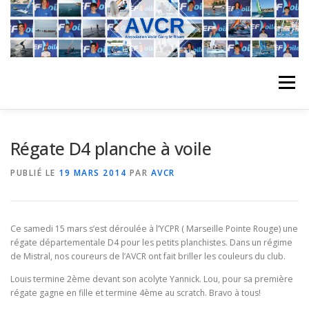
Aller
au
contenu
Menu
ACCUEIL
L’ASSOCIATION
ACTIVITÉS DU CLUB
Régate D4 planche à voile
PUBLIÉ LE
19 MARS 2014
PAR
AVCR
STAGE
L’ÉQUIPE
LA COMPÉTITION
Ce samedi 15 mars s’est déroulée à l’YCPR ( Marseille Pointe Rouge) une
REGATES
ALBUMS PHOTO
régate départementale D4 pour les petits planchistes. Dans un régime
de Mistral, nos coureurs de l’AVCR ont fait briller les couleurs du club.
Louis termine 2ème devant son acolyte Yannick. Lou, pour sa première
PLANNING DES COURS
REVUES DE PRESSE
régate gagne en fille et termine 4ème au scratch. Bravo à tous!