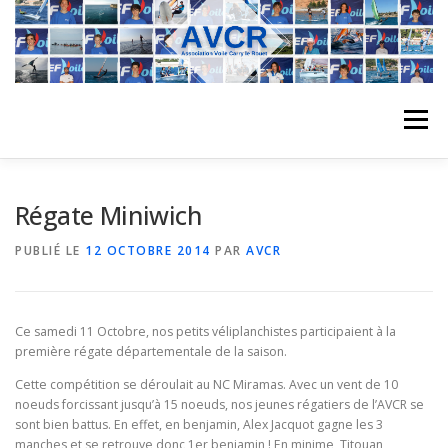
Aller
au
contenu
Menu
ACCUEIL
L’ASSOCIATION
ACTIVITÉS DU CLUB
Régate Miniwich
PUBLIÉ LE
12 OCTOBRE 2014
PAR
AVCR
STAGE
L’ÉQUIPE
LA COMPÉTITION
Ce samedi 11 Octobre, nos petits véliplanchistes participaient à la
REGATES
ALBUMS PHOTO
première régate départementale de la saison.
Cette compétition se déroulait au NC Miramas. Avec un vent de 10
noeuds forcissant jusqu’à 15 noeuds, nos jeunes régatiers de l’AVCR se
PLANNING DES COURS
REVUES DE PRESSE
sont bien battus. En effet, en benjamin, Alex Jacquot gagne les 3
manches et se retrouve donc 1er benjamin ! En minime, Titouan,