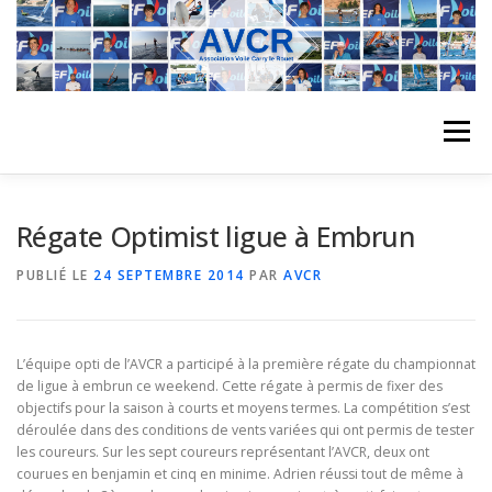
Aller
au
contenu
Menu
ACCUEIL
L’ASSOCIATION
ACTIVITÉS DU CLUB
Régate Optimist ligue à Embrun
PUBLIÉ LE
24 SEPTEMBRE 2014
PAR
AVCR
STAGE
L’ÉQUIPE
LA COMPÉTITION
L’équipe opti de l’AVCR a participé à la première régate du championnat
REGATES
ALBUMS PHOTO
de ligue à embrun ce weekend. Cette régate à permis de fixer des
objectifs pour la saison à courts et moyens termes. La compétition s’est
déroulée dans des conditions de vents variées qui ont permis de tester
les coureurs. Sur les sept coureurs représentant l’AVCR, deux ont
PLANNING DES COURS
REVUES DE PRESSE
courues en benjamin et cinq en minime. Adrien réussi tout de même à