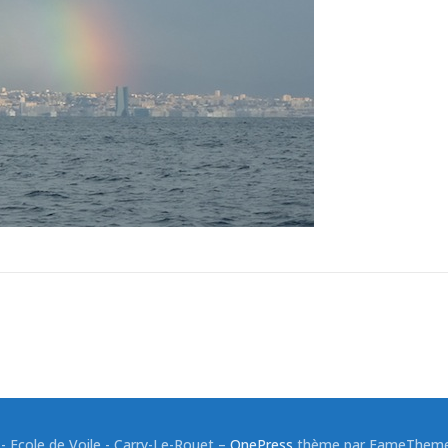
 Ecole de Voile - Carry-Le-Rouet
–
OnePress
thème par FameThemes.