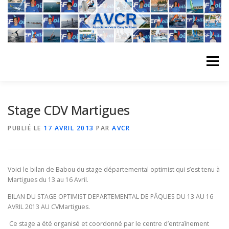
Aller
au
contenu
Menu
ACCUEIL
L’ASSOCIATION
ACTIVITÉS DU CLUB
Stage CDV Martigues
PUBLIÉ LE
17 AVRIL 2013
PAR
AVCR
STAGE
L’ÉQUIPE
LA COMPÉTITION
Voici le bilan de Babou du stage départemental optimist qui s’est tenu à
REGATES
ALBUMS PHOTO
Martigues du 13 au 16 Avril.
BILAN DU STAGE OPTIMIST DEPARTEMENTAL DE PÂQUES DU 13 AU 16
AVRIL 2013 AU CVMartigues.
PLANNING DES COURS
REVUES DE PRESSE
Ce stage a été organisé et coordonné par le centre d’entraînement