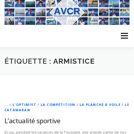
Aller
au
contenu
Menu
ACCUEIL
L’ASSOCIATION
ACTIVITÉS DU CLUB
ÉTIQUETTE :
ARMISTICE
STAGE
L’ÉQUIPE
LA COMPÉTITION
REGATES
ALBUMS PHOTO
...
/
L'OPTIMIST
/
LA COMPÉTITION
/
LA PLANCHE À VOILE
/
LE
CATAMARAN
L’actualité sportive
PLANNING DES COURS
REVUES DE PRESSE
Et oui, pendant les vacances de la Toussaint, une grande partie de nos