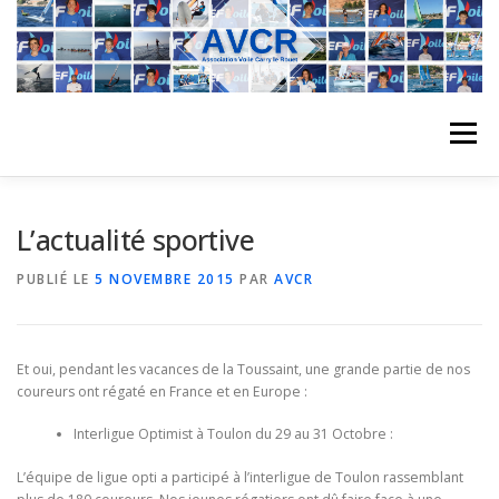
Aller
au
contenu
Menu
ACCUEIL
L’ASSOCIATION
ACTIVITÉS DU CLUB
L’actualité sportive
PUBLIÉ LE
5 NOVEMBRE 2015
PAR
AVCR
STAGE
L’ÉQUIPE
LA COMPÉTITION
Et oui, pendant les vacances de la Toussaint, une grande partie de nos
REGATES
ALBUMS PHOTO
coureurs ont régaté en France et en Europe :
Interligue Optimist à Toulon du 29 au 31 Octobre :
PLANNING DES COURS
REVUES DE PRESSE
L’équipe de ligue opti a participé à l’interligue de Toulon rassemblant