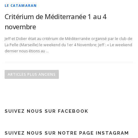
LE CATAMARAN
Critérium de Méditerranée 1 au 4
novembre
Jeff et Didier était au critérium de Méditerranée organisé par le club de
La Pelle (Marseille) le weekend du 1er 4 Novembre; Jeff : « Le weekend
dernier nous étions au …
N
a
ARTICLES PLUS ANCIENS
v
i
g
a
SUIVEZ NOUS SUR FACEBOOK
t
i
o
SUIVEZ NOUS SUR NOTRE PAGE INSTAGRAM
n