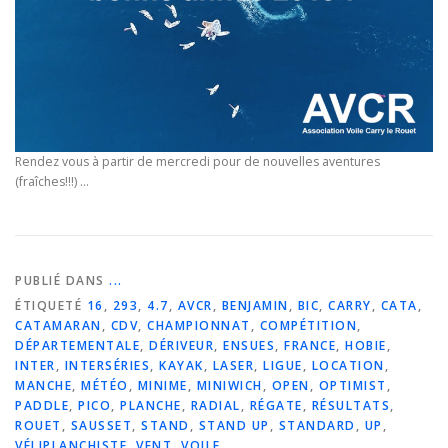
Rendez vous à partir de mercredi pour de nouvelles aventures
(fraîches!!!) …
PUBLIÉ DANS
...
ÉTIQUETÉ
16
,
293
,
4.7
,
AVCR
,
BENJAMIN
,
BIC
,
CARRY
,
CATA
,
CATAMARAN
,
CDV
,
CHAMPIONNAT
,
COMPÉTITION
,
DÉPARTEMENTALE
,
DÉRIVEUR
,
ENSUES
,
FRANCE
,
HOBIE
,
INTER
,
INTERSÉRIES
,
KAYAK
,
LASER
,
LIGUE
,
LOCATION
,
MANCHE
,
MÉTÉO
,
MINIME
,
MINIWICH
,
OPEN
,
OPTIMIST
,
PADDLE
,
PICO
,
PLANCHE
,
RADIAL
,
RÉGATE
,
RÉSULTATS
,
ROUET
,
SAUSSET
,
STAND
,
STAND UP
,
STANDARD
,
UP
,
VÉLIPLANCHISTE
,
VENT
,
VOILE