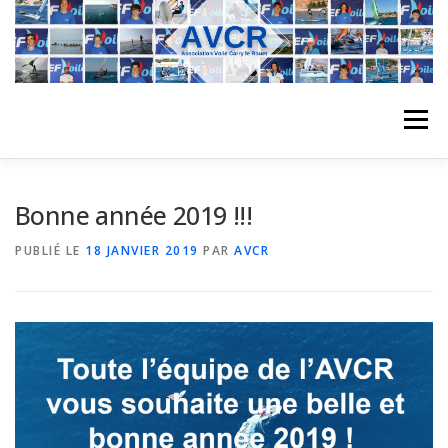
Aller
au
contenu
Menu
ACCUEIL
L’ASSOCIATION
ACTIVITÉS DU CLUB
Bonne année 2019 !!!
PUBLIÉ LE
18 JANVIER 2019
PAR
AVCR
STAGE
L’ÉQUIPE
LA COMPÉTITION
REGATES
ALBUMS PHOTO
PLANNING DES COURS
REVUES DE PRESSE