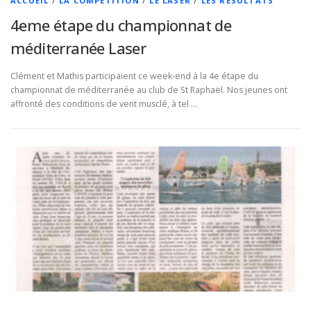
ACCUEIL
/
LA COMPÉTITION
/
LE LASER
/
LES RÉSULTATS
4eme étape du championnat de
méditerranée Laser
Clément et Mathis participaient ce week-end à la 4e étape du
championnat de méditerranée au club de St Raphaël. Nos jeunes ont
affronté des conditions de vent musclé, à tel …