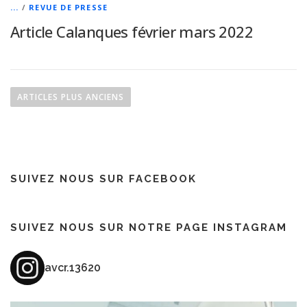
...
/
REVUE DE PRESSE
Article Calanques février mars 2022
N
a
ARTICLES PLUS ANCIENS
v
i
g
a
SUIVEZ NOUS SUR FACEBOOK
t
i
o
SUIVEZ NOUS SUR NOTRE PAGE INSTAGRAM
n
d
avcr.13620
e
s