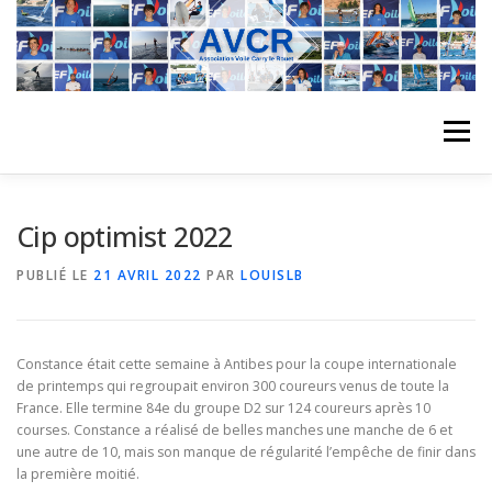
Aller
au
contenu
Menu
ACCUEIL
L’ASSOCIATION
ACTIVITÉS DU CLUB
Cip optimist 2022
PUBLIÉ LE
21 AVRIL 2022
PAR
LOUISLB
STAGE
L’ÉQUIPE
LA COMPÉTITION
Constance était cette semaine à Antibes pour la coupe internationale
REGATES
ALBUMS PHOTO
de printemps qui regroupait environ 300 coureurs venus de toute la
France. Elle termine 84e du groupe D2 sur 124 coureurs après 10
courses. Constance a réalisé de belles manches une manche de 6 et
une autre de 10, mais son manque de régularité l’empêche de finir dans
PLANNING DES COURS
REVUES DE PRESSE
la première moitié.