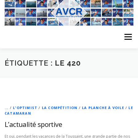
Aller
au
contenu
Menu
ACCUEIL
L’ASSOCIATION
ACTIVITÉS DU CLUB
ÉTIQUETTE :
LE 420
STAGE
L’ÉQUIPE
LA COMPÉTITION
REGATES
ALBUMS PHOTO
...
/
L'OPTIMIST
/
LA COMPÉTITION
/
LA PLANCHE À VOILE
/
LE
CATAMARAN
L’actualité sportive
PLANNING DES COURS
REVUES DE PRESSE
Et oui, pendant les vacances de la Toussaint, une grande partie de nos