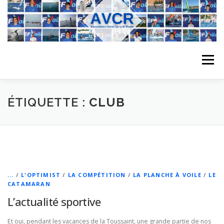
Aller
au
contenu
Menu
ACCUEIL
L’ASSOCIATION
ACTIVITÉS DU CLUB
ÉTIQUETTE :
CLUB
STAGE
L’ÉQUIPE
LA COMPÉTITION
REGATES
ALBUMS PHOTO
...
/
L'OPTIMIST
/
LA COMPÉTITION
/
LA PLANCHE À VOILE
/
LE
CATAMARAN
L’actualité sportive
PLANNING DES COURS
REVUES DE PRESSE
Et oui, pendant les vacances de la Toussaint, une grande partie de nos