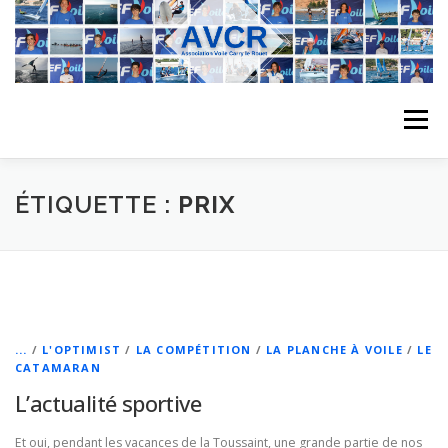
Aller
au
contenu
Menu
ACCUEIL
L’ASSOCIATION
ACTIVITÉS DU CLUB
ÉTIQUETTE :
PRIX
STAGE
L’ÉQUIPE
LA COMPÉTITION
REGATES
ALBUMS PHOTO
...
/
L'OPTIMIST
/
LA COMPÉTITION
/
LA PLANCHE À VOILE
/
LE
CATAMARAN
L’actualité sportive
PLANNING DES COURS
REVUES DE PRESSE
Et oui, pendant les vacances de la Toussaint, une grande partie de nos