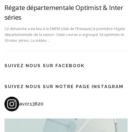
Régate départementale Optimist & Inter
séries
Ce dimanche a eu lieu à la SNEM (club de l’Estaque) la première régate
départementale de la saison. Cette course a regroupé 34 optimists et
39 inter séries. La météo …
SUIVEZ NOUS SUR FACEBOOK
SUIVEZ NOUS SUR NOTRE PAGE INSTAGRAM
avcr.13620