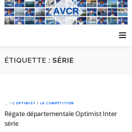
Aller
au
contenu
Menu
ACCUEIL
L’ASSOCIATION
ACTIVITÉS DU CLUB
ÉTIQUETTE :
SÉRIE
STAGE
L’ÉQUIPE
LA COMPÉTITION
REGATES
ALBUMS PHOTO
...
/
L'OPTIMIST
/
LA COMPÉTITION
Régate départementale Optimist Inter
série
PLANNING DES COURS
REVUES DE PRESSE