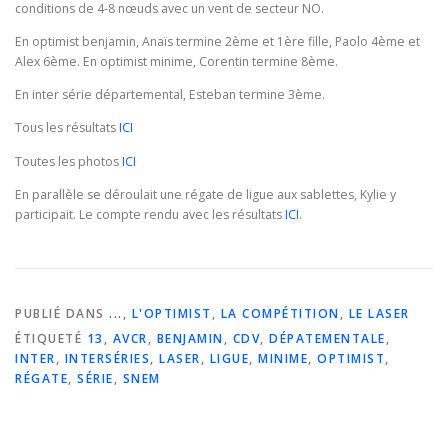
conditions de 4-8 nœuds avec un vent de secteur NO.
En optimist benjamin, Anaïs termine 2ème et 1ère fille, Paolo 4ème et
Alex 6ème. En optimist minime, Corentin termine 8ème.
En inter série départemental, Esteban termine 3ème.
Tous les résultats
ICI
Toutes les photos
ICI
En parallèle se déroulait une régate de ligue aux sablettes, Kylie y
participait. Le compte rendu avec les résultats
ICI
.
PUBLIÉ DANS
...
,
L'OPTIMIST
,
LA COMPÉTITION
,
LE LASER
ÉTIQUETÉ
13
,
AVCR
,
BENJAMIN
,
CDV
,
DÉPATEMENTALE
,
INTER
,
INTERSÉRIES
,
LASER
,
LIGUE
,
MINIME
,
OPTIMIST
,
RÉGATE
,
SÉRIE
,
SNEM