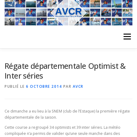
Aller
au
contenu
Menu
ACCUEIL
L’ASSOCIATION
ACTIVITÉS DU CLUB
Régate départementale Optimist &
Inter séries
STAGE
L’ÉQUIPE
LA COMPÉTITION
PUBLIÉ LE
6 OCTOBRE 2014
PAR
AVCR
REGATES
ALBUMS PHOTO
Ce dimanche a eu lieu à la SNEM (club de l’Estaque) la première régate
départementale de la saison.
Cette course a regroupé 34 optimists et 39 inter séries. La météo
PLANNING DES COURS
REVUES DE PRESSE
compliquée n’a permis de valider qu’une seule manche dans des