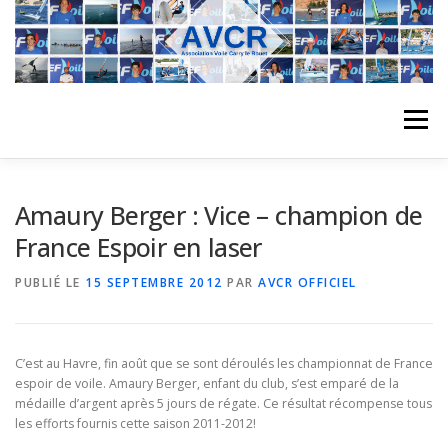
Aller
au
contenu
Menu
ACCUEIL
L’ASSOCIATION
ACTIVITÉS DU CLUB
Amaury Berger : Vice – champion de
France Espoir en laser
STAGE
L’ÉQUIPE
LA COMPÉTITION
PUBLIÉ LE
15 SEPTEMBRE 2012
PAR
AVCR OFFICIEL
REGATES
ALBUMS PHOTO
C’est au Havre, fin août que se sont déroulés les championnat de France
espoir de voile. Amaury Berger, enfant du club, s’est emparé de la
médaille d’argent après 5 jours de régate. Ce résultat récompense tous
PLANNING DES COURS
REVUES DE PRESSE
les efforts fournis cette saison 2011-2012!