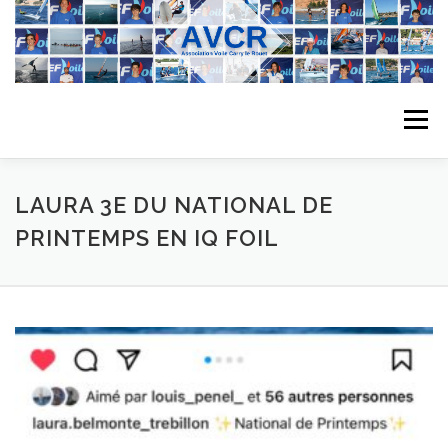
Aller
au
contenu
Menu
ACCUEIL
L’ASSOCIATION
ACTIVITÉS DU CLUB
LAURA 3E DU NATIONAL DE
PRINTEMPS EN IQ FOIL
STAGE
L’ÉQUIPE
LA COMPÉTITION
REGATES
ALBUMS PHOTO
PLANNING DES COURS
REVUES DE PRESSE