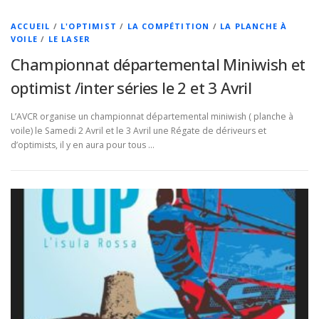
ACCUEIL
/
L'OPTIMIST
/
LA COMPÉTITION
/
LA PLANCHE À
VOILE
/
LE LASER
Championnat départemental Miniwish et
optimist /inter séries le 2 et 3 Avril
L’AVCR organise un championnat départemental miniwish ( planche à
voile) le Samedi 2 Avril et le 3 Avril une Régate de dériveurs et
d’optimists, il y en aura pour tous …