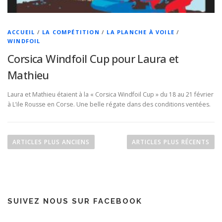
ACCUEIL
/
LA COMPÉTITION
/
LA PLANCHE À VOILE
/
WINDFOIL
Corsica Windfoil Cup pour Laura et
Mathieu
Laura et Mathieu étaient à la « Corsica Windfoil Cup » du 18 au 21 février
à L’ile Rousse en Corse. Une belle régate dans des conditions ventées.
N
a
ARTICLES PLUS ANCIENS
ARTICLES PLUS RÉCENTS
v
i
g
a
SUIVEZ NOUS SUR FACEBOOK
t
i