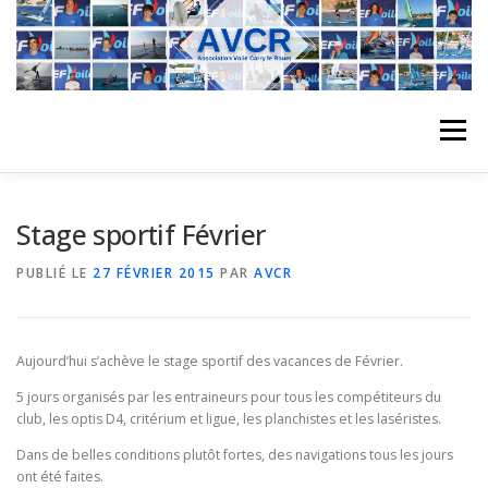
Aller
au
contenu
Menu
ACCUEIL
L’ASSOCIATION
ACTIVITÉS DU CLUB
Stage sportif Février
PUBLIÉ LE
27 FÉVRIER 2015
PAR
AVCR
STAGE
L’ÉQUIPE
LA COMPÉTITION
Aujourd’hui s’achève le stage sportif des vacances de Février.
REGATES
ALBUMS PHOTO
5 jours organisés par les entraineurs pour tous les compétiteurs du
club, les optis D4, critérium et ligue, les planchistes et les laséristes.
Dans de belles conditions plutôt fortes, des navigations tous les jours
PLANNING DES COURS
REVUES DE PRESSE
ont été faites.