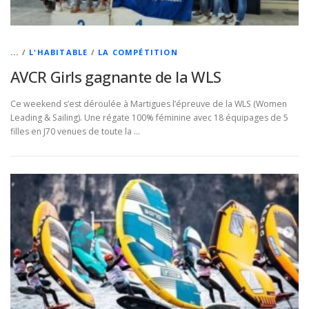
...
/
L'HABITABLE
/
LA COMPÉTITION
AVCR Girls gagnante de la WLS
Ce weekend s’est déroulée à Martigues l’épreuve de la WLS (Women
Leading & Sailing). Une régate 100% féminine avec 18 équipages de 5
filles en J70 venues de toute la …