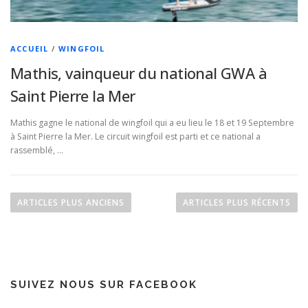
ACCUEIL
/
WINGFOIL
Mathis, vainqueur du national GWA à
Saint Pierre la Mer
Mathis gagne le national de wingfoil qui a eu lieu le 18 et 19 Septembre
à Saint Pierre la Mer. Le circuit wingfoil est parti et ce national a
rassemblé, …
N
a
ARTICLES PLUS ANCIENS
ARTICLES PLUS RÉCENTS
v
i
g
a
SUIVEZ NOUS SUR FACEBOOK
t