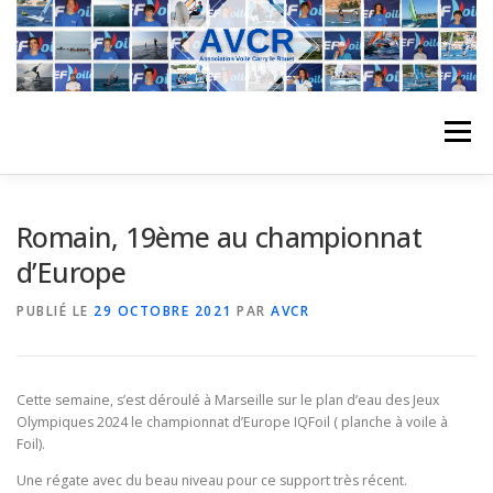
Aller
au
contenu
Menu
ACCUEIL
L’ASSOCIATION
ACTIVITÉS DU CLUB
Romain, 19ème au championnat
d’Europe
STAGE
L’ÉQUIPE
LA COMPÉTITION
PUBLIÉ LE
29 OCTOBRE 2021
PAR
AVCR
REGATES
ALBUMS PHOTO
Cette semaine, s’est déroulé à Marseille sur le plan d’eau des Jeux
Olympiques 2024 le championnat d’Europe IQFoil ( planche à voile à
Foil).
PLANNING DES COURS
REVUES DE PRESSE
Une régate avec du beau niveau pour ce support très récent.