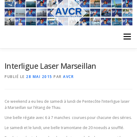
Aller
au
contenu
Menu
ACCUEIL
L’ASSOCIATION
ACTIVITÉS DU CLUB
Interligue Laser Marseillan
PUBLIÉ LE
28 MAI 2015
PAR
AVCR
STAGE
L’ÉQUIPE
LA COMPÉTITION
Ce weekend a eu lieu de samedi à lundi de Pentecôte l’interligue laser
REGATES
ALBUMS PHOTO
à Marseillan sur l’étang de Thau.
Une belle régate avec 6 à 7 manches courues pour chacune des séries.
Le samedi et le lundi, une belle tramontane de 20 noeuds a soufflé.
PLANNING DES COURS
REVUES DE PRESSE