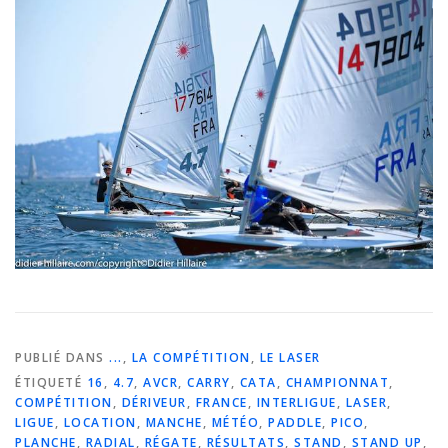
PUBLIÉ DANS
...
,
LA COMPÉTITION
,
LE LASER
ÉTIQUETÉ
16
,
4.7
,
AVCR
,
CARRY
,
CATA
,
CHAMPIONNAT
,
COMPÉTITION
,
DÉRIVEUR
,
FRANCE
,
INTERLIGUE
,
LASER
,
LIGUE
,
LOCATION
,
MANCHE
,
MÉTÉO
,
PADDLE
,
PICO
,
PLANCHE
,
RADIAL
,
RÉGATE
,
RÉSULTATS
,
STAND
,
STAND UP
,