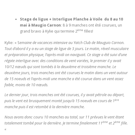
Stage de ligue + Interligue Planche à Voile du 8 au 10
mai à Maugio Carnon
: 8 à 9 manches ont été courues, un
ème
grand bravo à Kylie qui termine 2
filles!
Kylie: « S
emaine de vacances intensive au Yatch Club de Mauguio Carnon.
Tout d’abord il y a eu un stage de ligue de 3 jours. Le matin, réveil musculaire
et préparation physique, l’après-midi on naviguait. Ce stage a été suivi d’une
régate interligue avec des conditions de vent variées, le premier il y avait
10/12 nœuds qui sont tombés à la deuxième et troisième manche. Le
deuxième jours, trois manches ont été courues le matin dans un vent autour
de 15 noeuds et l’après-midi une manche a été courue dans un vent assez
faible, moins de 10 nœuds.
Le dernier jour, trois manches ont été courues, il y avait pétrole au départ,
ère
puis le vent est brusquement monté jusqu’à 15 noeuds en cours de 1
manche puis il est retombé à la dernière manche.
Nous avons donc couru 10 manches au total, sur 11 prévues le vent étant
ème
ème
totalement tombé pour la dernière. Je termine finalement 11
et 2
fille.
«