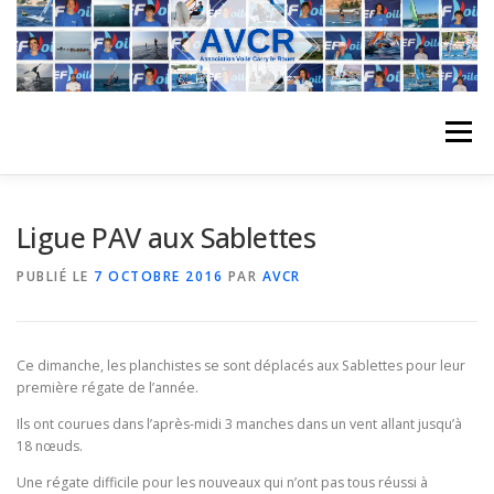
Aller
au
contenu
Menu
ACCUEIL
L’ASSOCIATION
ACTIVITÉS DU CLUB
Ligue PAV aux Sablettes
PUBLIÉ LE
7 OCTOBRE 2016
PAR
AVCR
STAGE
L’ÉQUIPE
LA COMPÉTITION
Ce dimanche, les planchistes se sont déplacés aux Sablettes pour leur
REGATES
ALBUMS PHOTO
première régate de l’année.
Ils ont courues dans l’après-midi 3 manches dans un vent allant jusqu’à
18 nœuds.
PLANNING DES COURS
REVUES DE PRESSE
Une régate difficile pour les nouveaux qui n’ont pas tous réussi à