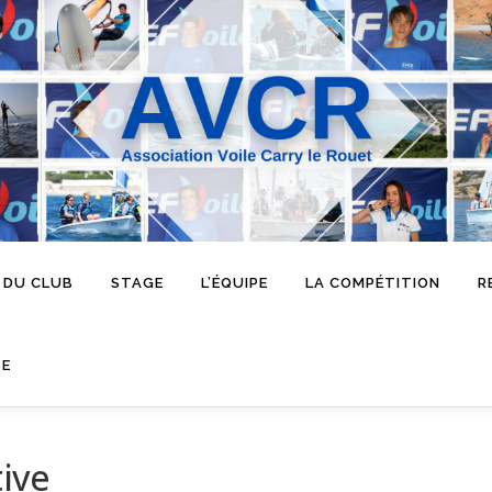
 DU CLUB
STAGE
L’ÉQUIPE
LA COMPÉTITION
R
SE
tive